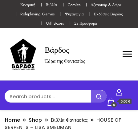
Κεντρική
Βιβλία
Comics
Αξεσουάρ & Δώρα
Roleplaying Games
Ψυχαγωγία
Εκδόσεις Βάρδος
Gift Boxes
Σε Προσφορά
Βάρδος
Έδρα της Φαντασίας
0,00 €
0
Home
Shop
Βιβλία Φαντασίας
HOUSE OF
SERPENTS – LISA SMEDMAN