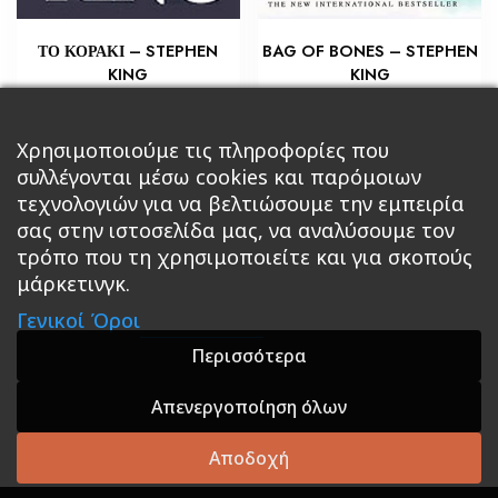
ΤΟ ΚΟΡΑΚΙ – STEPHEN
BAG OF BONES – STEPHEN
KING
KING
€
€
14,15
5,80
Προσθήκη στο καλάθι
Χρησιμοποιούμε τις πληροφορίες που
Διαβάστε περισσότερα
συλλέγονται μέσω cookies και παρόμοιων
τεχνολογιών για να βελτιώσουμε την εμπειρία
σας στην ιστοσελίδα μας, να αναλύσουμε τον
τρόπο που τη χρησιμοποιείτε και για σκοπούς
μάρκετινγκ.
Κεντρική
Βιβλία
Comics
Αξεσουάρ & Δώρα
Γενικοί Όροι
Roleplaying Games
Ψυχαγωγία
Εκδόσεις Βάρδος
Gift Boxes
Σε Προσφορά
Περισσότερα
Απενεργοποίηση όλων
A theme by GradientThemes - A theme by Gradient
Themes
Αποδοχή