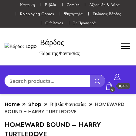
Κεντρική
Βιβλία
Comics
Αξεσουάρ & Δώρα
Roleplaying Games
Ψυχαγωγία
Εκδόσεις Βάρδος
Gift Boxes
Σε Προσφορά
Βάρδος
Έδρα της Φαντασίας
0,00 €
0
Home
Shop
Βιβλία Φαντασίας
HOMEWARD
BOUND – HARRY TURTLEDOVE
HOMEWARD BOUND – HARRY
TURTLEDOVE