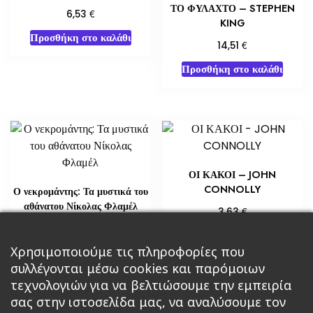
ΤΟ ΦΥΛΑΧΤΟ – STEPHEN
€
6,53
KING
Προσθήκη στο καλάθι
€
14,51
Προσθήκη στο καλάθι
ΟΙ ΚΑΚΟΙ – JOHN
CONNOLLY
Ο νεκρομάντης: Τα μυστικά του
αθάνατου Νίκολας Φλαμέλ
€
3,63
€
18,14
Προσθήκη στο καλάθι
Χρησιμοποιούμε τις πληροφορίες που
Διαβάστε περισσότερα
συλλέγονται μέσω cookies και παρόμοιων
τεχνολογιών για να βελτιώσουμε την εμπειρία
σας στην ιστοσελίδα μας, να αναλύσουμε τον