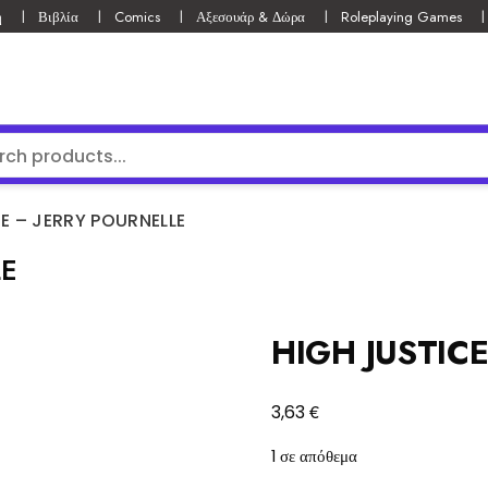
ή
Βιβλία
Comics
Αξεσουάρ & Δώρα
Roleplaying Games
E – JERRY POURNELLE
LE
HIGH JUSTIC
€
3,63
1 σε απόθεμα