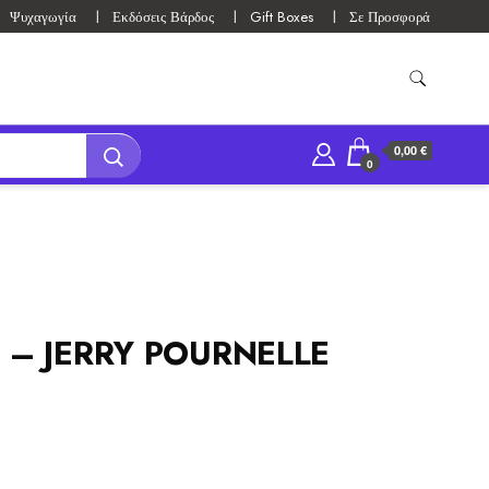
Ψυχαγωγία
Εκδόσεις Βάρδος
Gift Boxes
Σε Προσφορά
0,00 €
0
E – JERRY POURNELLE