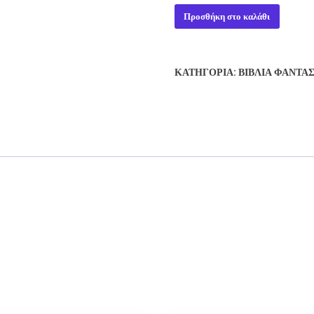
HIGH
Προσθήκη στο καλάθι
JUSTICE
-
JERRY
ΚΑΤΗΓΟΡΊΑ:
ΒΙΒΛΊΑ ΦΑΝΤΑ
POURNELLE
ποσότητα