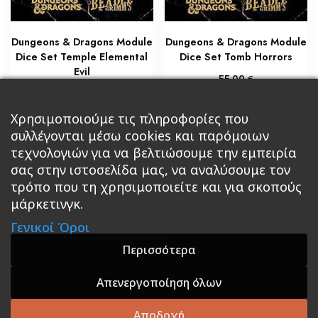
Dungeons & Dragons Module
Dungeons & Dragons Module
Dice Set Temple Elemental
Dice Set Tomb Horrors
Evil
€
55,00
€
55,00
Προσθήκη στο καλάθι
Χρησιμοποιούμε τις πληροφορίες που
Διαβάστε περισσότερα
συλλέγονται μέσω cookies και παρόμοιων
τεχνολογιών για να βελτιώσουμε την εμπειρία
σας στην ιστοσελίδα μας, να αναλύσουμε τον
τρόπο που τη χρησιμοποιείτε και για σκοπούς
μάρκετινγκ.
Κεντρική
Βιβλία
Comics
Αξεσουάρ & Δώρα
Γενικοί Όροι
Roleplaying Games
Ψυχαγωγία
Εκδόσεις Βάρδος
Gift Boxes
Σε Προσφορά
Περισσότερα
Απενεργοποίηση όλων
A theme by GradientThemes - A theme by Gradient
Themes
Αποδοχή