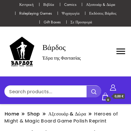
Κεντρική
Βιβλία
Comics
Αξεσουάρ & Δώρα
Roleplaying Games
Ψυχαγωγία
Εκδόσεις Βάρδος
Gift Boxes
Σε Προσφορά
Βάρδος
Έδρα της Φαντασίας
0,00 €
0
Home
Shop
Αξεσουάρ & Δώρα
Heroes of
Might & Magic Board Game Polish Reprint