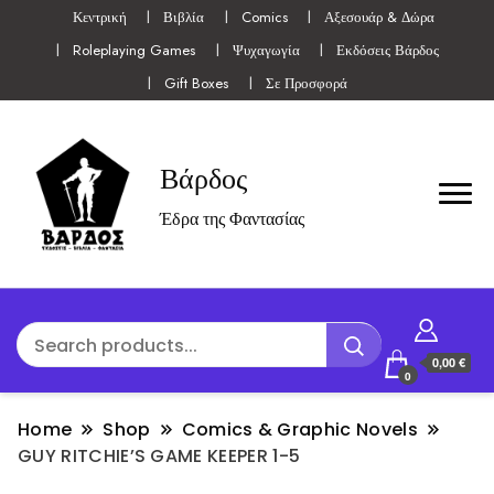
Κεντρική
Βιβλία
Comics
Αξεσουάρ & Δώρα
Roleplaying Games
Ψυχαγωγία
Εκδόσεις Βάρδος
Gift Boxes
Σε Προσφορά
Βάρδος
Έδρα της Φαντασίας
0,00 €
0
Home
Shop
Comics & Graphic Novels
GUY RITCHIE’S GAME KEEPER 1-5