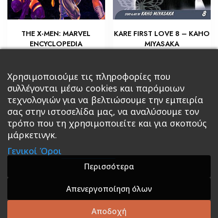
THE X-MEN: MARVEL
KARE FIRST LOVE 8 – KAHO
ENCYCLOPEDIA
MIYASAKA
€
€
18,00
7,20
Προσθήκη στο καλάθι
Χρησιμοποιούμε τις πληροφορίες που
Διαβάστε περισσότερα
συλλέγονται μέσω cookies και παρόμοιων
τεχνολογιών για να βελτιώσουμε την εμπειρία
σας στην ιστοσελίδα μας, να αναλύσουμε τον
τρόπο που τη χρησιμοποιείτε και για σκοπούς
μάρκετινγκ.
Κεντρική
Βιβλία
Comics
Αξεσουάρ & Δώρα
Γενικοί Όροι
Roleplaying Games
Ψυχαγωγία
Εκδόσεις Βάρδος
Gift Boxes
Σε Προσφορά
Περισσότερα
Απενεργοποίηση όλων
A theme by GradientThemes - A theme by Gradient
Themes
Αποδοχή