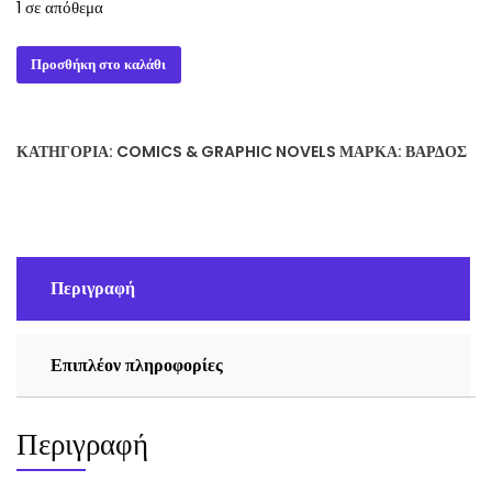
1 σε απόθεμα
GUY
Προσθήκη στο καλάθι
RITCHIE'S
GAME
KEEPER
ΚΑΤΗΓΟΡΊΑ:
COMICS & GRAPHIC NOVELS
ΜΆΡΚΑ:
ΒΆΡΔΟΣ
1-
5
ποσότητα
Περιγραφή
Επιπλέον πληροφορίες
Περιγραφή