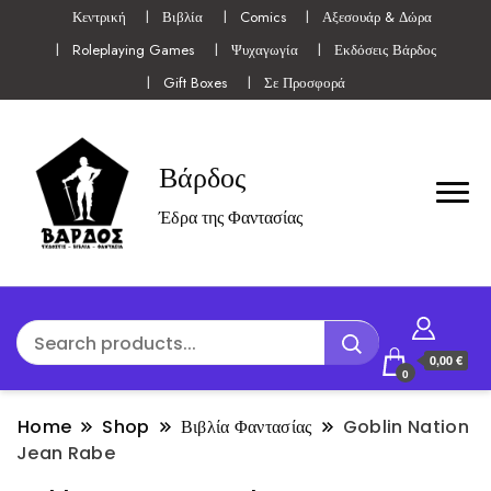
Κεντρική
Βιβλία
Comics
Αξεσουάρ & Δώρα
Roleplaying Games
Ψυχαγωγία
Εκδόσεις Βάρδος
Gift Boxes
Σε Προσφορά
Βάρδος
Έδρα της Φαντασίας
0,00 €
0
Home
Shop
Βιβλία Φαντασίας
Goblin Nation
Jean Rabe