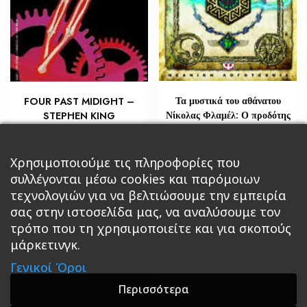
Τα μυστικά του αθάνατου
FOUR PAST MIDIGHT –
Νίκολας Φλαμέλ: Ο προδότης
STEPHEN KING
€
€
21,76
5,80
Προσθήκη στο καλάθι
Χρησιμοποιούμε τις πληροφορίες που
Διαβάστε περισσότερα
συλλέγονται μέσω cookies και παρόμοιων
τεχνολογιών για να βελτιώσουμε την εμπειρία
σας στην ιστοσελίδα μας, να αναλύσουμε τον
τρόπο που τη χρησιμοποιείτε και για σκοπούς
μάρκετινγκ.
Κεντρική
Βιβλία
Comics
Αξεσουάρ & Δώρα
Γενικοί Όροι
Roleplaying Games
Ψυχαγωγία
Εκδόσεις Βάρδος
Gift Boxes
Σε Προσφορά
Περισσότερα