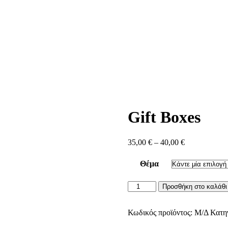
Gift Boxes
Price
35,00
€
–
40,00
€
range:
35,00 €
Θέμα
through
40,00 €
Gift
Προσθήκη στο καλάθι
Boxes
ποσότητα
Κωδικός προϊόντος:
Μ/Δ
Κατη