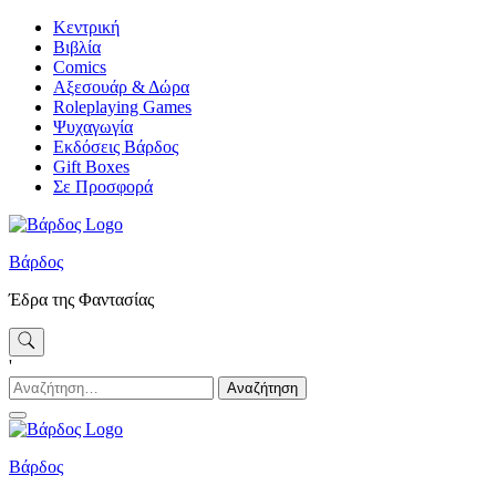
Skip
Κεντρική
to
Βιβλία
content
Comics
Αξεσουάρ & Δώρα
Roleplaying Games
Ψυχαγωγία
Εκδόσεις Βάρδος
Gift Boxes
Σε Προσφορά
Βάρδος
Έδρα της Φαντασίας
'
Αναζήτηση
για:
Βάρδος