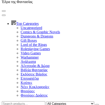
Έδρα της Φαντασίας
Top Categories
Uncategorized
Comics & Graphic Novels
Dungeons & Dragons
Gift Boxes
Lord of the Rings
Roleplaying Games
Video Games
Warhammer
Αγάλματα
Αξεσουάρ & Δώρα
Βιβλία Φαντασίας
Εκδόσεις Βάρδος
Επιτραπέζια
Κούπες
Νέες Κυκλοφορίες
Φιγούρες
Φιγούρες Δράσεις