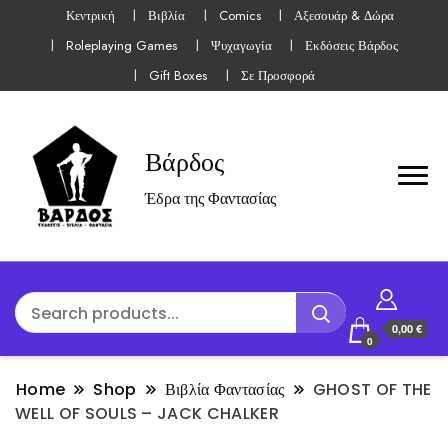
Κεντρική
Βιβλία
Comics
Αξεσουάρ & Δώρα
Roleplaying Games
Ψυχαγωγία
Εκδόσεις Βάρδος
Gift Boxes
Σε Προσφορά
Βάρδος
Έδρα της Φαντασίας
0,00 €
0
Home
Shop
Βιβλία Φαντασίας
GHOST OF THE
WELL OF SOULS – JACK CHALKER