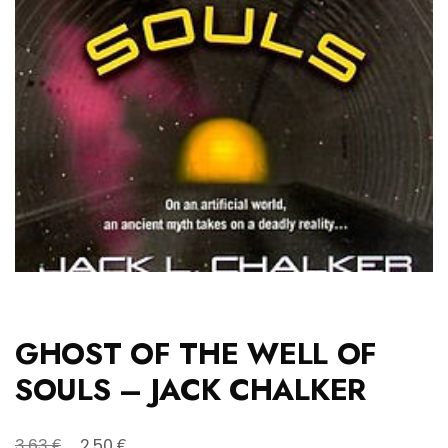
GHOST OF THE WELL OF
SOULS – JACK CHALKER
Original
Η
€
€
3,63
2,50