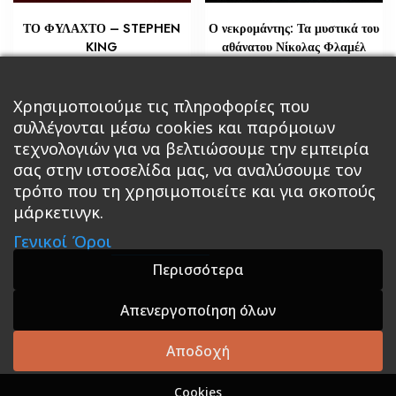
ΤΟ ΦΥΛΑΧΤΟ – STEPHEN
Ο νεκρομάντης: Τα μυστικά του
KING
αθάνατου Νίκολας Φλαμέλ
€
€
14,51
18,14
Προσθήκη στο καλάθι
Χρησιμοποιούμε τις πληροφορίες που
Διαβάστε περισσότερα
συλλέγονται μέσω cookies και παρόμοιων
τεχνολογιών για να βελτιώσουμε την εμπειρία
σας στην ιστοσελίδα μας, να αναλύσουμε τον
τρόπο που τη χρησιμοποιείτε και για σκοπούς
μάρκετινγκ.
Κεντρική
Βιβλία
Comics
Αξεσουάρ & Δώρα
Γενικοί Όροι
Roleplaying Games
Ψυχαγωγία
Εκδόσεις Βάρδος
Gift Boxes
Σε Προσφορά
Περισσότερα
Απενεργοποίηση όλων
A theme by GradientThemes - A theme by Gradient
Themes
Αποδοχή
Cookies