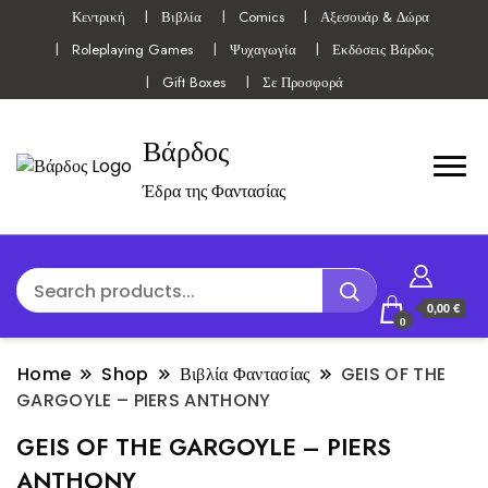
Κεντρική
Βιβλία
Comics
Αξεσουάρ & Δώρα
Roleplaying Games
Ψυχαγωγία
Εκδόσεις Βάρδος
Gift Boxes
Σε Προσφορά
Βάρδος
Έδρα της Φαντασίας
0,00 €
0
Home
Shop
Βιβλία Φαντασίας
GEIS OF THE
GARGOYLE – PIERS ANTHONY
GEIS OF THE GARGOYLE – PIERS
ANTHONY