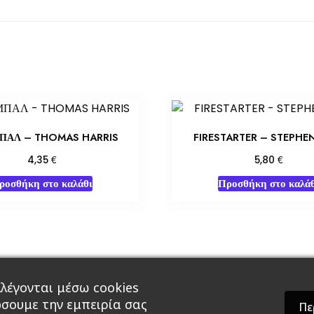
ΠΑΛ – THOMAS HARRIS
FIRESTARTER – STEPHE
€
€
4,35
5,80
ροσθήκη στο καλάθι
Προσθήκη στο καλάθ
λέγονται μέσω cookies
άρ & Δώρα
Roleplaying Games
Ψυχαγωγία
Εκδ
ώσουμε την εμπειρία σας
Πε