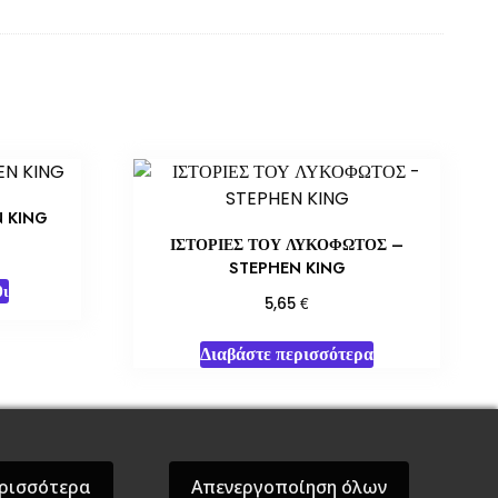
N KING
ΙΣΤΟΡΙΕΣ ΤΟΥ ΛΥΚΟΦΩΤΟΣ –
STEPHEN KING
ι
€
5,65
Διαβάστε περισσότερα
όσεις Βάρδος
Gift Boxes
Σε Προσφορά
ρισσότερα
Απενεργοποίηση όλων