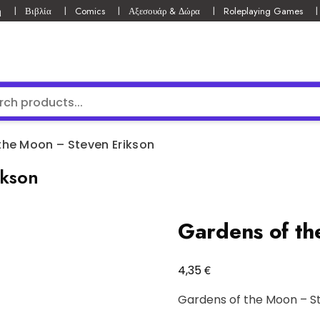
ή
Βιβλία
Comics
Αξεσουάρ & Δώρα
Roleplaying Games
the Moon – Steven Erikson
ikson
Gardens of th
€
4,35
Gardens of the Moon – S