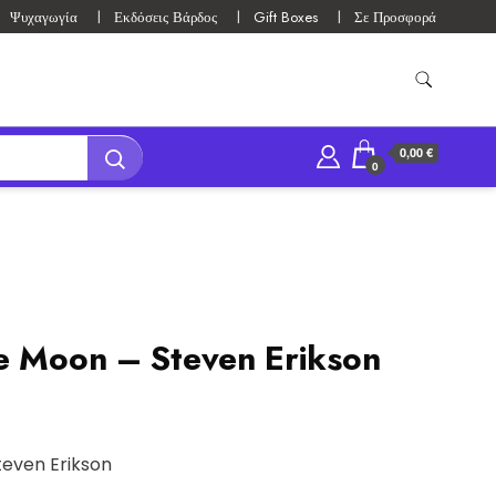
Ψυχαγωγία
Εκδόσεις Βάρδος
Gift Boxes
Σε Προσφορά
0,00 €
0
e Moon – Steven Erikson
teven Erikson