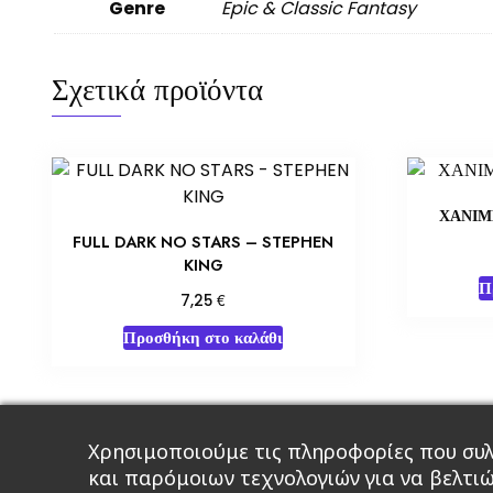
Genre
Epic & Classic Fantasy
Σχετικά προϊόντα
ΧΑΝΙΜ
FULL DARK NO STARS – STEPHEN
KING
Π
€
7,25
Προσθήκη στο καλάθι
Χρησιμοποιούμε τις πληροφορίες που συλ
Κεντρική
Βιβλία
Comics
Αξεσου
και παρόμοιων τεχνολογιών για να βελτι