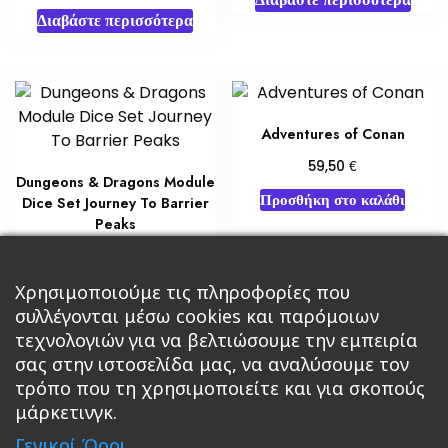
Διαβάστε περισσότερα
Adventures of Conan
€
59,50
Dungeons & Dragons Module
Προσθήκη στο καλάθι
Dice Set Journey To Barrier
Peaks
€
55,00
Προσθήκη στο καλάθι
Χρησιμοποιούμε τις πληροφορίες που
συλλέγονται μέσω cookies και παρόμοιων
τεχνολογιών για να βελτιώσουμε την εμπειρία
σας στην ιστοσελίδα μας, να αναλύσουμε τον
τρόπο που τη χρησιμοποιείτε και για σκοπούς
μάρκετινγκ.
Κεντρική
Βιβλία
Comics
Αξεσουάρ & Δώρα
Γενικοί Όροι