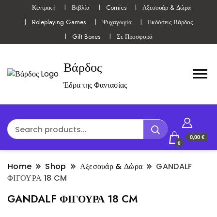
Κεντρική
Βιβλία
Comics
Αξεσουάρ & Δώρα
Roleplaying Games
Ψυχαγωγία
Εκδόσεις Βάρδος
Gift Boxes
Σε Προσφορά
Βάρδος
Έδρα της Φαντασίας
0,00 €
0
Home
Shop
Αξεσουάρ & Δώρα
GANDALF
ΦΙΓΟΥΡΑ 18 CM
GANDALF ΦΙΓΟΥΡΑ 18 CM