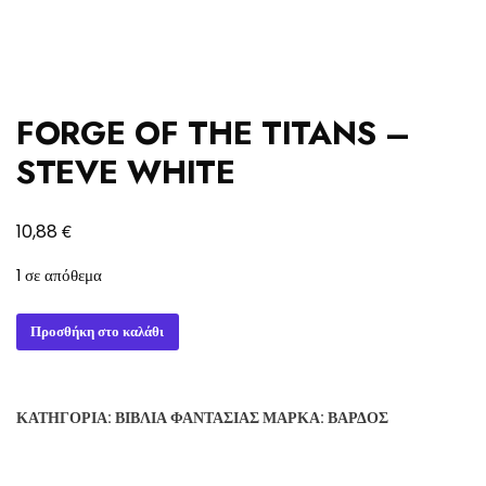
FORGE OF THE TITANS –
STEVE WHITE
€
10,88
1 σε απόθεμα
FORGE
Προσθήκη στο καλάθι
OF
THE
TITANS
ΚΑΤΗΓΟΡΊΑ:
ΒΙΒΛΊΑ ΦΑΝΤΑΣΊΑΣ
ΜΆΡΚΑ:
ΒΆΡΔΟΣ
-
STEVE
WHITE