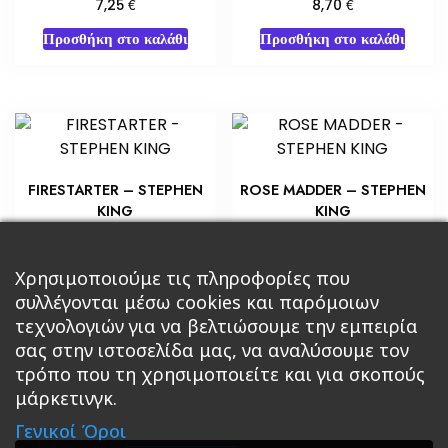
€
€
7,25
8,70
Προσθήκη στο καλάθι
Προσθήκη στο καλάθι
FIRESTARTER – STEPHEN
ROSE MADDER – STEPHEN
KING
KING
€
€
5,80
5,80
Προσθήκη στο καλάθι
Προσθήκη στο καλάθι
Χρησιμοποιούμε τις πληροφορίες που
συλλέγονται μέσω cookies και παρόμοιων
τεχνολογιών για να βελτιώσουμε την εμπειρία
σας στην ιστοσελίδα μας, να αναλύσουμε τον
τρόπο που τη χρησιμοποιείτε και για σκοπούς
μάρκετινγκ.
Κεντρική
Βιβλία
Comics
Αξεσουάρ & Δώρα
Γενικοί Όροι
Roleplaying Games
Ψυχαγωγία
Εκδόσεις Βάρδος