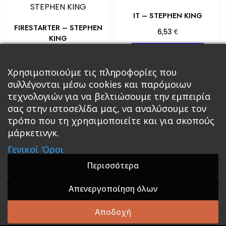
IT – STEPHEN KING
FIRESTARTER – STEPHEN
€
6,53
KING
Προσθήκη στο καλάθι
€
5,80
Προσθήκη στο καλάθι
Χρησιμοποιούμε τις πληροφορίες που
συλλέγονται μέσω cookies και παρόμοιων
τεχνολογιών για να βελτιώσουμε την εμπειρία
σας στην ιστοσελίδα μας, να αναλύσουμε τον
τρόπο που τη χρησιμοποιείτε και για σκοπούς
μάρκετινγκ.
Κεντρική
Βιβλία
Comics
Αξεσουάρ & Δώρα
Γενικοί Όροι
Roleplaying Games
Ψυχαγωγία
Εκδόσεις Βάρδος
Gift Boxes
Σε Προσφορά
Περισσότερα
Απενεργοποίηση όλων
A theme by GradientThemes - A theme by Gradient
Themes
Αποδοχή