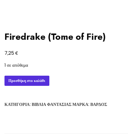
Firedrake (Tome of Fire)
€
7,25
1 σε απόθεμα
Firedrake
Προσθήκη στο καλάθι
(Tome
of
Fire)
ΚΑΤΗΓΟΡΊΑ:
ΒΙΒΛΊΑ ΦΑΝΤΑΣΊΑΣ
ΜΆΡΚΑ:
ΒΆΡΔΟΣ
ποσότητα