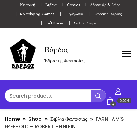
Κεντρική
Βιβλία
Comics
Αξεσουάρ & Δώρα
Roleplaying Games
Ψυχαγωγία
Εκδόσεις Βάρδος
Gift Boxes
Σε Προσφορά
Βάρδος
Έδρα της Φαντασίας
0,00 €
0
Home
Shop
Βιβλία Φαντασίας
FARNHAM’S
FREEHOLD – ROBERT HEINLEIN