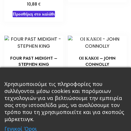
€
10,88
Προσθήκη στο καλάθι
FOUR PAST MIDIGHT –
ΟΙ ΚΑΚΟΙ – JOHN
STEPHEN KING
CONNOLLY
€
€
5,80
3,63
Προσθήκη στο καλάθι
Προσθήκη στο καλάθι
Χρησιμοποιούμε τις πληροφορίες που
συλλέγονται μέσω cookies και παρόμοιων
τεχνολογιών για να βελτιώσουμε την εμπειρία
σας στην ιστοσελίδα μας, να αναλύσουμε τον
τρόπο που τη χρησιμοποιείτε και για σκοπούς
μάρκετινγκ.
Κεντρική
Βιβλία
Comics
Αξεσουάρ & Δώρα
Γενικοί Όροι