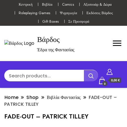
Κεντρική
Βιβλία
Comics
Αξεσουάρ & Δώρα
Roleplaying Games
Ψυχαγωγία
Εκδόσεις Βάρδος
Gift Boxes
Σε Προσφορά
Βάρδος
Έδρα της Φαντασίας
0,00 €
0
Home
Shop
Βιβλία Φαντασίας
FADE-OUT –
PATRICK TILLEY
FADE-OUT – PATRICK TILLEY