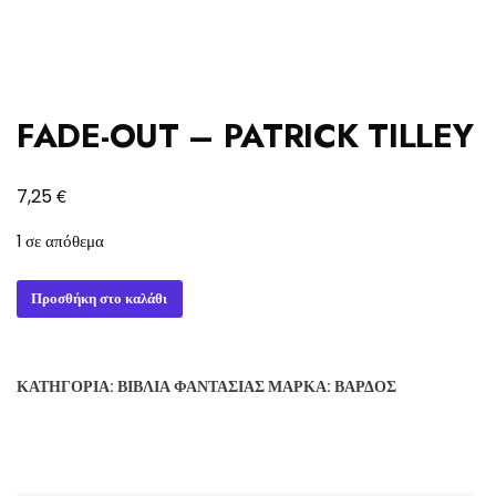
FADE-OUT – PATRICK TILLEY
€
7,25
1 σε απόθεμα
FADE-
Προσθήκη στο καλάθι
OUT
-
PATRICK
ΚΑΤΗΓΟΡΊΑ:
ΒΙΒΛΊΑ ΦΑΝΤΑΣΊΑΣ
ΜΆΡΚΑ:
ΒΆΡΔΟΣ
TILLEY
ποσότητα