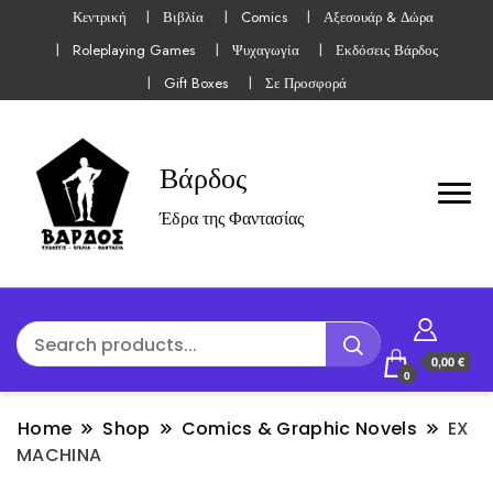
Κεντρική
Βιβλία
Comics
Αξεσουάρ & Δώρα
Roleplaying Games
Ψυχαγωγία
Εκδόσεις Βάρδος
Gift Boxes
Σε Προσφορά
Βάρδος
Έδρα της Φαντασίας
0,00 €
0
Home
Shop
Comics & Graphic Novels
EX
MACHINA