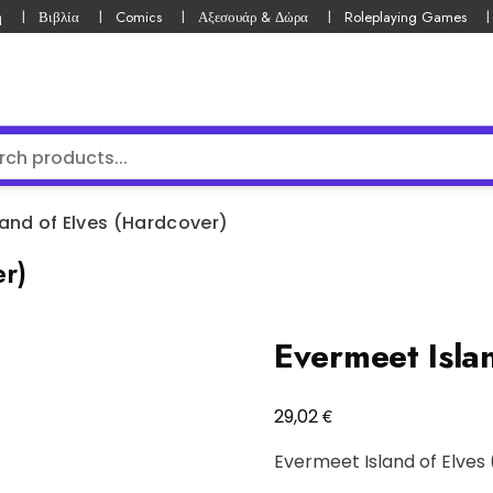
ή
Βιβλία
Comics
Αξεσουάρ & Δώρα
Roleplaying Games
land of Elves (Hardcover)
er)
Evermeet Isla
€
29,02
Evermeet Island of Elves