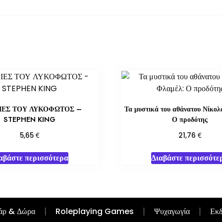
ΙΕΣ ΤΟΥ ΛΥΚΟΦΩΤΟΣ –
Τα μυστικά του αθάνατου Νίκολ
STEPHEN KING
Ο προδότης
€
€
5,65
21,76
αβάστε περισσότερα
Διαβάστε περισσότε
άρ & Δώρα
Roleplaying Games
Ψυχαγωγία
Εκδ