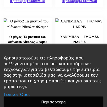
Προσθήκη στο καλάθι
Προσθήκη στο καλάθι
Ο μάγος: Τα μυστικά του
ΧΑΝΙΜΠΑΛ – THOMAS
αθάνατου Νίκολας Φλαμέλ
HARRIS
€
€
18,14
4,35
Προσθήκη στο καλάθι
Χρησιμοποιούμε τις πληροφορίες που
Διαβάστε περισσότερα
συλλέγονται μέσω cookies και παρόμοιων
τεχνολογιών για να βελτιώσουμε την εμπειρία
σας στην ιστοσελίδα μας, να αναλύσουμε τον
τρόπο που τη χρησιμοποιείτε και για σκοπούς
μάρκετινγκ.
Κεντρική
Βιβλία
Comics
Αξεσουάρ & Δώρα
Γενικοί Όροι
Roleplaying Games
Ψυχαγωγία
Εκδόσεις Βάρδος
Gift Boxes
Σε Προσφορά
Περισσότερα