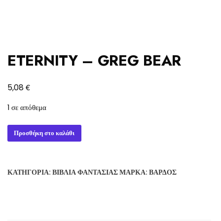
ETERNITY – GREG BEAR
€
5,08
1 σε απόθεμα
ETERNITY
Προσθήκη στο καλάθι
-
GREG
BEAR
ΚΑΤΗΓΟΡΊΑ:
ΒΙΒΛΊΑ ΦΑΝΤΑΣΊΑΣ
ΜΆΡΚΑ:
ΒΆΡΔΟΣ
ποσότητα