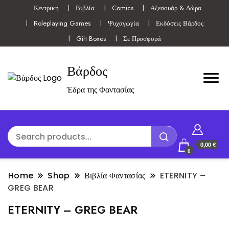
Κεντρική
Βιβλία
Comics
Αξεσουάρ & Δώρα
Roleplaying Games
Ψυχαγωγία
Εκδόσεις Βάρδος
Gift Boxes
Σε Προσφορά
Βάρδος
Έδρα της Φαντασίας
0,00 €
0
Home
Shop
Βιβλία Φαντασίας
ETERNITY –
GREG BEAR
ETERNITY – GREG BEAR