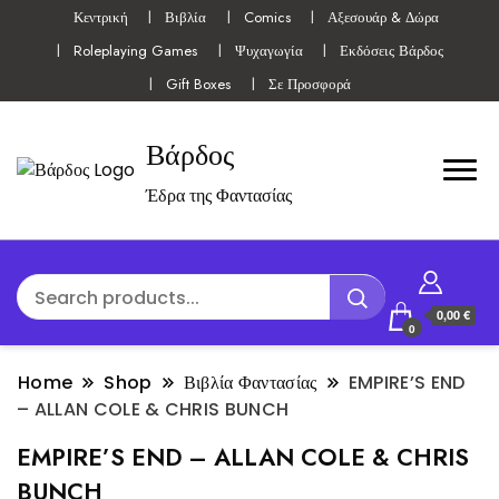
Κεντρική
Βιβλία
Comics
Αξεσουάρ & Δώρα
Roleplaying Games
Ψυχαγωγία
Εκδόσεις Βάρδος
Gift Boxes
Σε Προσφορά
Βάρδος
Έδρα της Φαντασίας
0,00 €
0
Home
Shop
Βιβλία Φαντασίας
EMPIRE’S END
– ALLAN COLE & CHRIS BUNCH
EMPIRE’S END – ALLAN COLE & CHRIS
BUNCH