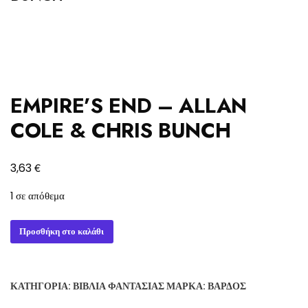
EMPIRE’S END – ALLAN
COLE & CHRIS BUNCH
€
3,63
1 σε απόθεμα
EMPIRE'S
Προσθήκη στο καλάθι
END
-
ALLAN
ΚΑΤΗΓΟΡΊΑ:
ΒΙΒΛΊΑ ΦΑΝΤΑΣΊΑΣ
ΜΆΡΚΑ:
ΒΆΡΔΟΣ
COLE