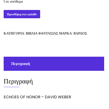
1 σε απόθεμα
ECHOES
Προσθήκη στο καλάθι
OF
HONOR
-
ΚΑΤΗΓΟΡΊΑ:
ΒΙΒΛΊΑ ΦΑΝΤΑΣΊΑΣ
ΜΆΡΚΑ:
ΒΆΡΔΟΣ
DAVID
WEBER
ποσότητα
Περιγραφή
Περιγραφή
ECHOES OF HONOR – DAVID WEBER