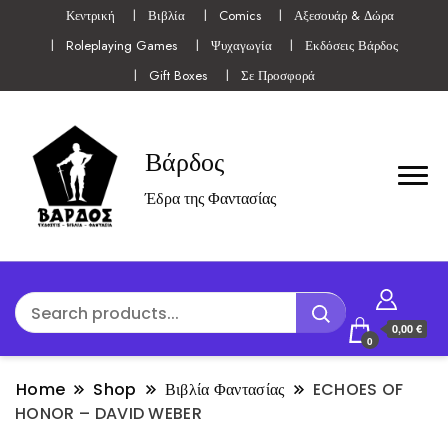
Κεντρική
Βιβλία
Comics
Αξεσουάρ & Δώρα
Roleplaying Games
Ψυχαγωγία
Εκδόσεις Βάρδος
Gift Boxes
Σε Προσφορά
Βάρδος
Έδρα της Φαντασίας
0,00 €
0
Home
Shop
Βιβλία Φαντασίας
ECHOES OF
HONOR – DAVID WEBER