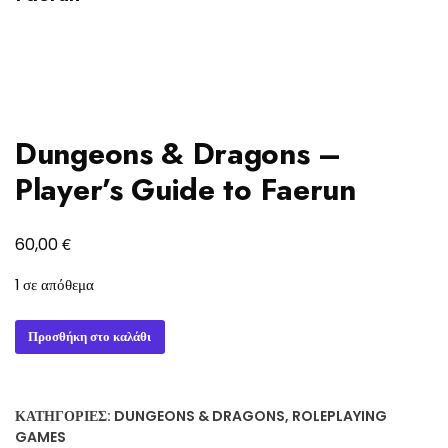
Dungeons & Dragons –
Player’s Guide to Faerun
€
60,00
1 σε απόθεμα
Dungeons
Προσθήκη στο καλάθι
&
Dragons
-
ΚΑΤΗΓΟΡΊΕΣ:
DUNGEONS & DRAGONS
,
ROLEPLAYING
Player's
GAMES