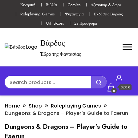
Κεντρική
Βιβλία
Comics
Αξεσουάρ & Δώρα
Roleplaying Games
Ψυχαγωγία
Εκδόσεις Βάρδος
Gift Boxes
Σε Προσφορά
Βάρδος
Έδρα της Φαντασίας
0,00 €
0
Home
Shop
Roleplaying Games
Dungeons & Dragons – Player’s Guide to Faerun
Dungeons & Dragons – Player’s Guide to
Faerun