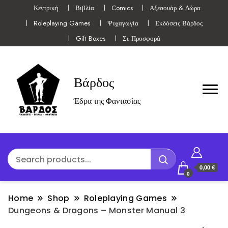
Κεντρική
Βιβλία
Comics
Αξεσουάρ & Δώρα
Roleplaying Games
Ψυχαγωγία
Εκδόσεις Βάρδος
Gift Boxes
Σε Προσφορά
Βάρδος
Έδρα της Φαντασίας
0,00 €
0
Home
Shop
Roleplaying Games
Dungeons & Dragons – Monster Manual 3