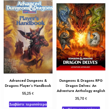
Advanced Dungeons &
Dungeons & Dragons RPG
Dragons Player’s Handbook
Dragon Delves: An
Adventure Anthology english
€
55,25
€
35,70
Διαβάστε περισσότερα