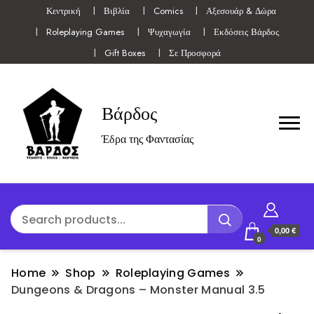
Κεντρική
Βιβλία
Comics
Αξεσουάρ & Δώρα
Roleplaying Games
Ψυχαγωγία
Εκδόσεις Βάρδος
Gift Boxes
Σε Προσφορά
Βάρδος
Έδρα της Φαντασίας
0,00 €
0
Home
Shop
Roleplaying Games
Dungeons & Dragons – Monster Manual 3.5