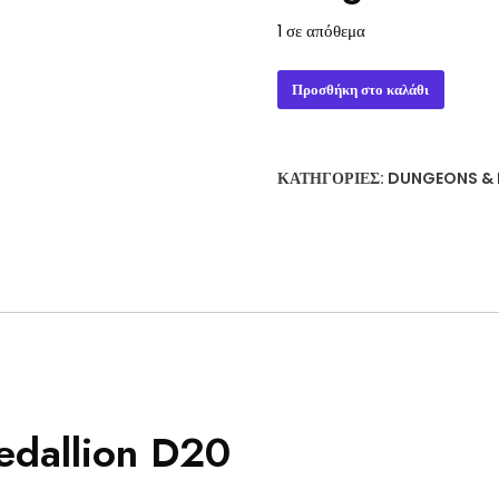
1 σε απόθεμα
Dungeons
Προσθήκη στο καλάθι
&
Dragons
Medallion
ΚΑΤΗΓΟΡΊΕΣ:
DUNGEONS &
D20
ποσότητα
dallion D20