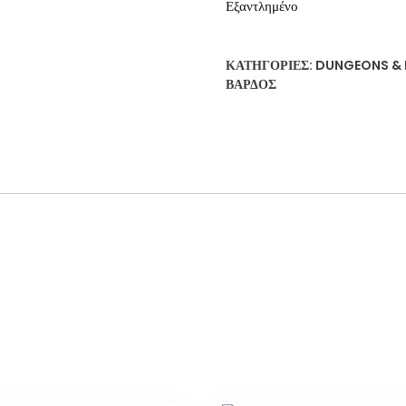
Εξαντλημένο
ΚΑΤΗΓΟΡΊΕΣ:
DUNGEONS &
ΒΆΡΔΟΣ