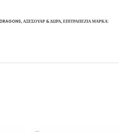
 DRAGONS
,
ΑΞΕΣΟΥΆΡ & ΔΏΡΑ
,
ΕΠΙΤΡΑΠΈΖΙΑ
ΜΆΡΚΑ: