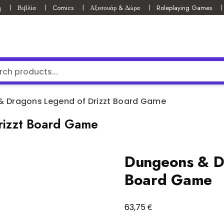
ή
Βιβλία
Comics
Αξεσουάρ & Δώρα
Roleplaying Games
 Dragons Legend of Drizzt Board Game
rizzt Board Game
Dungeons & Dr
Board Game
€
63,75