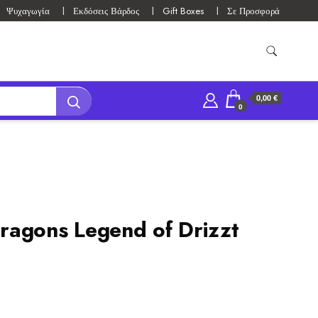
Ψυχαγωγία
Εκδόσεις Βάρδος
Gift Boxes
Σε Προσφορά
0,00 €
0
agons Legend of Drizzt