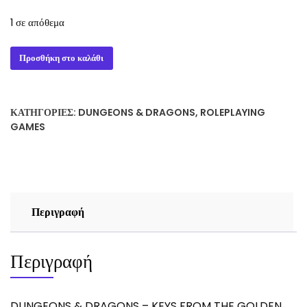
40,00 €.
1 σε απόθεμα
DUNGEONS
Προσθήκη στο καλάθι
&
DRAGONS
-
ΚΑΤΗΓΟΡΊΕΣ:
DUNGEONS & DRAGONS
,
ROLEPLAYING
KEYS
GAMES
FROM
THE
GOLDEN
VAULT
(ALTERNATE
Περιγραφή
COVER)
ποσότητα
Περιγραφή
DUNGEONS & DRAGONS – KEYS FROM THE GOLDEN