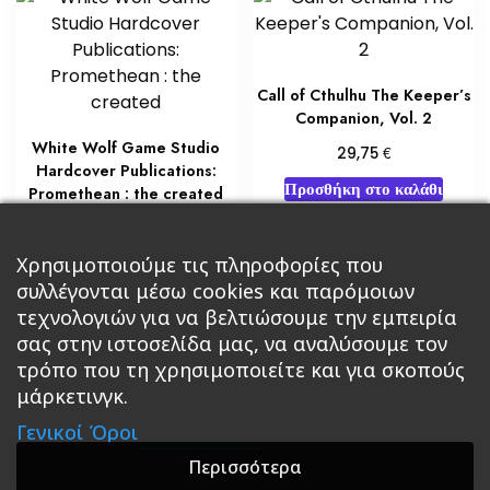
Call of Cthulhu The Keeper’s
Companion, Vol. 2
White Wolf Game Studio
€
29,75
Hardcover Publications:
Προσθήκη στο καλάθι
Promethean : the created
€
51,00
Χρησιμοποιούμε τις πληροφορίες που
Διαβάστε περισσότερα
συλλέγονται μέσω cookies και παρόμοιων
τεχνολογιών για να βελτιώσουμε την εμπειρία
σας στην ιστοσελίδα μας, να αναλύσουμε τον
τρόπο που τη χρησιμοποιείτε και για σκοπούς
μάρκετινγκ.
Κεντρική
Βιβλία
Comics
Αξεσουάρ & Δώρα
Γενικοί Όροι
Roleplaying Games
Ψυχαγωγία
Εκδόσεις Βάρδος
Gift Boxes
Σε Προσφορά
Περισσότερα