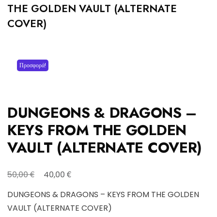
THE GOLDEN VAULT (ALTERNATE
COVER)
Προσφορά!
DUNGEONS & DRAGONS –
KEYS FROM THE GOLDEN
VAULT (ALTERNATE COVER)
Original
Η
€
€
50,00
40,00
price
τρέχουσα
DUNGEONS & DRAGONS – KEYS FROM THE GOLDEN
was:
τιμή
VAULT (ALTERNATE COVER)
50,00 €.
είναι: