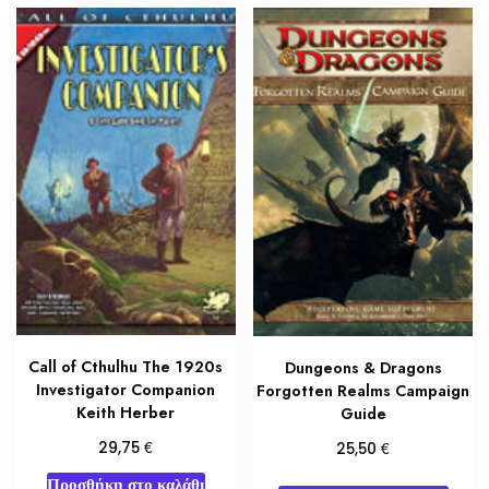
Call of Cthulhu The 1920s
Dungeons & Dragons
Investigator Companion
Forgotten Realms Campaign
Keith Herber
Guide
€
€
29,75
25,50
Προσθήκη στο καλάθι