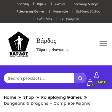
Κεντρική
Βιβλία
Comics
Αξεσουάρ & Δώρα
Roleplaying Games
Ψυχαγωγία
Εκδόσεις Βάρδος
Gift Boxes
Σε Προσφορά
Βάρδος
Έδρα της Φαντασίας
0,00 €
0
Home
Shop
Roleplaying Games
Dungeons & Dragons – Complete Psionic