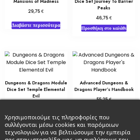
Mansions of Madness
Dice Set Journey To Barrier
Peaks
€
29,75
€
46,75
Διαβάστε περισσότερα
Προσθήκη στο καλάθι
Dungeons & Dragons Module
Advanced Dungeons &
Dice Set Temple Elemental
Dragons Player’s Handbook
Evil
€
55,25
€
46,75
Διαβάστε περισσότερα
Προσθήκη στο καλάθι
Χρησιμοποιούμε τις πληροφορίες που
συλλέγονται μέσω cookies και παρόμοιων
τεχνολογιών για να βελτιώσουμε την εμπειρία
σας στην ιστοσελίδα μας, να αναλύσουμε τον