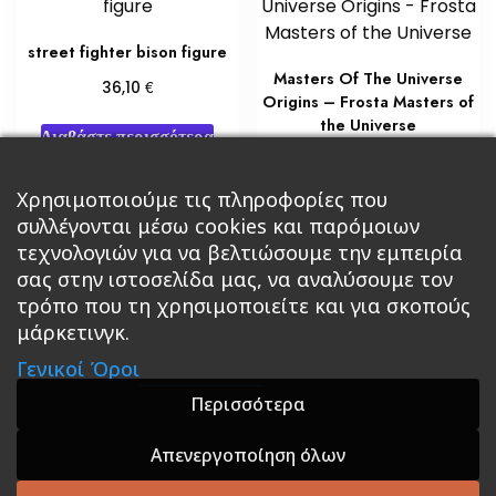
street fighter bison figure
Masters Of The Universe
€
36,10
Origins – Frosta Masters of
the Universe
Διαβάστε περισσότερα
€
27,08
Προσθήκη στο καλάθι
Χρησιμοποιούμε τις πληροφορίες που
συλλέγονται μέσω cookies και παρόμοιων
τεχνολογιών για να βελτιώσουμε την εμπειρία
σας στην ιστοσελίδα μας, να αναλύσουμε τον
τρόπο που τη χρησιμοποιείτε και για σκοπούς
μάρκετινγκ.
Κεντρική
Βιβλία
Comics
Αξεσουάρ & Δώρα
Γενικοί Όροι
Roleplaying Games
Ψυχαγωγία
Εκδόσεις Βάρδος
Gift Boxes
Σε Προσφορά
Περισσότερα
Απενεργοποίηση όλων
A theme by GradientThemes - A theme by Gradient
Themes