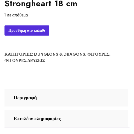
Strongheart 18 cm
1 σε απόθεμα
Dungeons
Προσθήκη στο καλάθι
&
Dragons
Action
ΚΑΤΗΓΟΡΊΕΣ:
DUNGEONS & DRAGONS
,
ΦΙΓΟΎΡΕΣ
,
Figure
ΦΙΓΟΎΡΕΣ ΔΡΆΣΕΙΣ
50th
Anniversary
Strongheart
18
cm
Περιγραφή
ποσότητα
Επιπλέον πληροφορίες