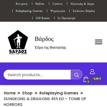
Κεντρική
Βιβλία
Comics
Αξεσουάρ & Δώρα
Roleplaying Games
Ψυχαγωγία
Εκδόσεις Βάρδος
Gift Boxes
Σε Προσφορά
Βάρδος
Έδρα της Φαντασίας
0,00 €
0
Home
Shop
Roleplaying Games
DUNGEONS & DRAGONS 4th ED – TOMB OF
HORRORS