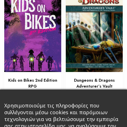
Dungeons & Dragons
Kids on Bikes 2nd Edition
Adventurer’s Vault
RPG
€
€
25,50
38,25
Προσθήκη στο καλάθι
Προσθήκη στο καλάθι
Χρησιμοποιούμε τις πληροφορίες που
συλλέγονται μέσω cookies και παρόμοιων
τεχνολογιών για να βελτιώσουμε την εμπειρία
σας στην ιστοσελίδα μας, να αναλύσουμε τον