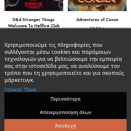
D&d Stranger Things
Adventures of Conan
Welcome To Hellfire Club
€
59,50
€
45,90
Προσθήκη στο καλάθι
Χρησιμοποιούμε τις πληροφορίες που
Διαβάστε περισσότερα
συλλέγονται μέσω cookies και παρόμοιων
τεχνολογιών για να βελτιώσουμε την εμπειρία
σας στην ιστοσελίδα μας, να αναλύσουμε τον
τρόπο που τη χρησιμοποιείτε και για σκοπούς
μάρκετινγκ.
Κεντρική
Βιβλία
Comics
Αξεσουάρ & Δώρα
Γενικοί Όροι
Roleplaying Games
Ψυχαγωγία
Εκδόσεις Βάρδος
Gift Boxes
Σε Προσφορά
Περισσότερα
Απενεργοποίηση όλων
A theme by GradientThemes - A theme by Gradient
Themes
Αποδοχή