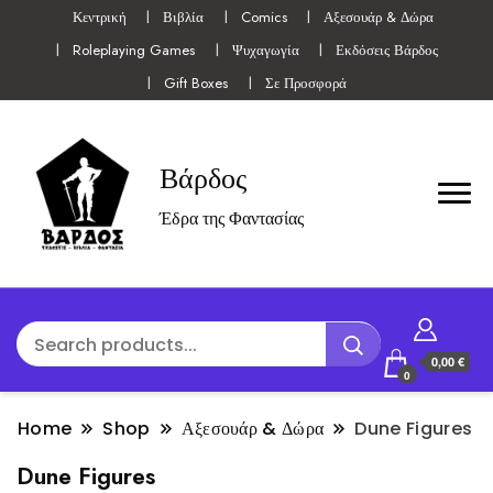
Κεντρική
Βιβλία
Comics
Αξεσουάρ & Δώρα
Roleplaying Games
Ψυχαγωγία
Εκδόσεις Βάρδος
Gift Boxes
Σε Προσφορά
Βάρδος
Έδρα της Φαντασίας
0,00 €
0
Home
Shop
Αξεσουάρ & Δώρα
Dune Figures
Dune Figures