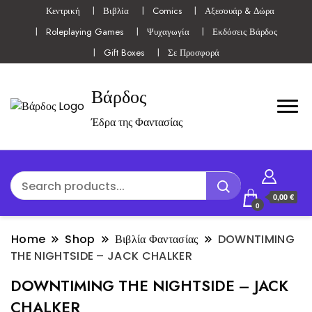
Κεντρική
Βιβλία
Comics
Αξεσουάρ & Δώρα
Roleplaying Games
Ψυχαγωγία
Εκδόσεις Βάρδος
Gift Boxes
Σε Προσφορά
Βάρδος
Έδρα της Φαντασίας
0,00 €
0
Home
Shop
Βιβλία Φαντασίας
DOWNTIMING
THE NIGHTSIDE – JACK CHALKER
DOWNTIMING THE NIGHTSIDE – JACK
CHALKER