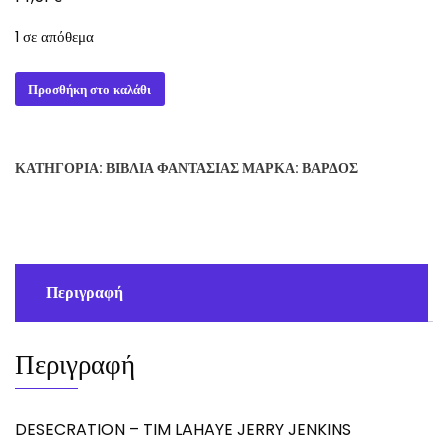
1 σε απόθεμα
DESECRATION
Προσθήκη στο καλάθι
-
TIM
LAHAYE
ΚΑΤΗΓΟΡΊΑ:
ΒΙΒΛΊΑ ΦΑΝΤΑΣΊΑΣ
ΜΆΡΚΑ:
ΒΆΡΔΟΣ
JERRY
JENKINS
ποσότητα
Περιγραφή
Περιγραφή
DESECRATION – TIM LAHAYE JERRY JENKINS