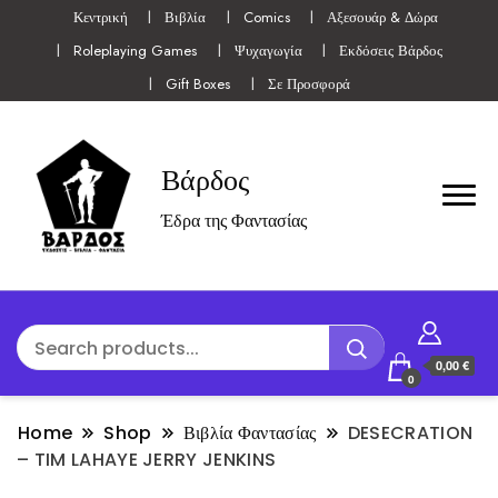
Κεντρική
Βιβλία
Comics
Αξεσουάρ & Δώρα
Roleplaying Games
Ψυχαγωγία
Εκδόσεις Βάρδος
Gift Boxes
Σε Προσφορά
Βάρδος
Έδρα της Φαντασίας
0,00 €
0
Home
Shop
Βιβλία Φαντασίας
DESECRATION
– TIM LAHAYE JERRY JENKINS