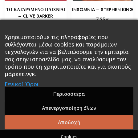
ΤΟ ΚΑΤΑΡΑΜΕΝΟ ΠΑΙΧΝΙΔΙ
INSOMNIA – STEPHEN KING
– CLIVE BARKER
€
7,25
€
8,70
Προσθήκη στο καλάθι
Προσθήκη στο καλάθι
Χρησιμοποιούμε τις πληροφορίες που
συλλέγονται μέσω cookies και παρόμοιων
τεχνολογιών για να βελτιώσουμε την εμπειρία
σας στην ιστοσελίδα μας, να αναλύσουμε τον
τρόπο που τη χρησιμοποιείτε και για σκοπούς
μάρκετινγκ.
Κεντρική
Βιβλία
Comics
Αξεσουάρ & Δώρα
Γενικοί Όροι
Roleplaying Games
Ψυχαγωγία
Εκδόσεις Βάρδος
Gift Boxes
Σε Προσφορά
Περισσότερα
Απενεργοποίηση όλων
A theme by GradientThemes - A theme by Gradient
Themes
Αποδοχή
Cookies