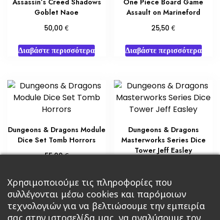
Assassin’s Creed Shadows
One Piece Board Game
Goblet Naoe
Assault on Marineford
€
€
50,00
25,50
Διαβάστε περισσότερα
Διαβάστε περισσότερα
Dungeons & Dragons Module
Dungeons & Dragons
Dice Set Tomb Horrors
Masterworks Series Dice
Tower Jeff Easley
€
55,00
€
30,00
Προσθήκη στο καλάθι
Χρησιμοποιούμε τις πληροφορίες που
Διαβάστε περισσότερα
συλλέγονται μέσω cookies και παρόμοιων
τεχνολογιών για να βελτιώσουμε την εμπειρία
σας στην ιστοσελίδα μας, να αναλύσουμε τον