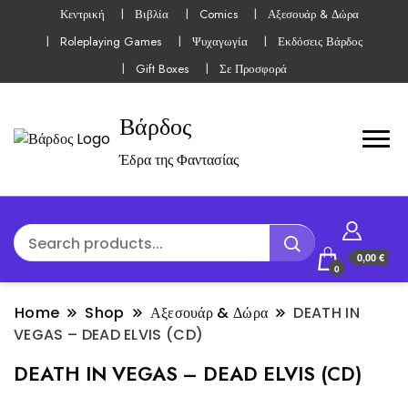
Κεντρική
Βιβλία
Comics
Αξεσουάρ & Δώρα
Roleplaying Games
Ψυχαγωγία
Εκδόσεις Βάρδος
Gift Boxes
Σε Προσφορά
Βάρδος
Έδρα της Φαντασίας
0,00 €
0
Home
Shop
Αξεσουάρ & Δώρα
DEATH IN
VEGAS – DEAD ELVIS (CD)
DEATH IN VEGAS – DEAD ELVIS (CD)