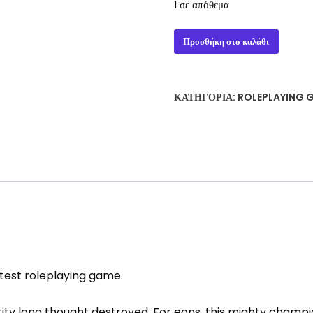
1 σε απόθεμα
D&D
Προσθήκη στο καλάθι
CRITICAL
ROLE:
CALL
ΚΑΤΗΓΟΡΊΑ:
ROLEPLAYING 
OF
THE
NETHERDEEP
HC
ποσότητα
atest roleplaying game.
ty long thought destroyed. For eons, this mighty champi