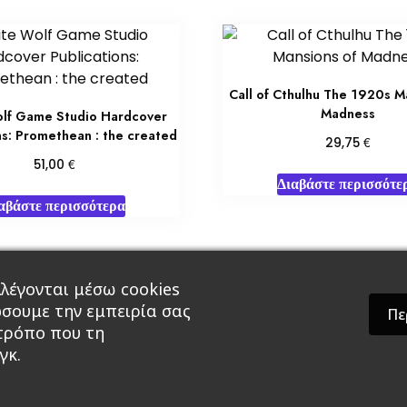
Call of Cthulhu The 1920s M
Madness
lf Game Studio Hardcover
ns: Promethean : the created
€
29,75
€
51,00
Διαβάστε περισσότε
αβάστε περισσότερα
λέγονται μέσω cookies
άρ & Δώρα
Roleplaying Games
Ψυχαγωγία
Εκδ
ώσουμε την εμπειρία σας
Πε
 τρόπο που τη
γκ.
theme by GradientThemes - A theme by Gradient The