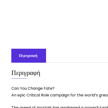
Περιγραφή
Περιγραφή
Can You Change Fate?
An epic Critical Role campaign for the world’s gre
The greed of mortals has awakened a powerful enti