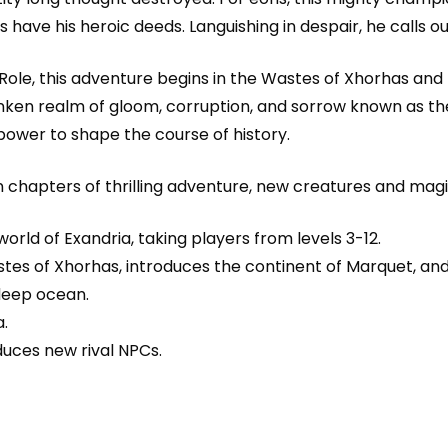
 have his heroic deeds. Languishing in despair, he calls o
l Role, this adventure begins in the Wastes of Xhorhas and
nken realm of gloom, corruption, and sorrow known as the
power to shape the course of history.
en chapters of thrilling adventure, new creatures and mag
world of Exandria, taking players from levels 3-12.
stes of Xhorhas, introduces the continent of Marquet, an
deep ocean.
a.
uces new rival NPCs.