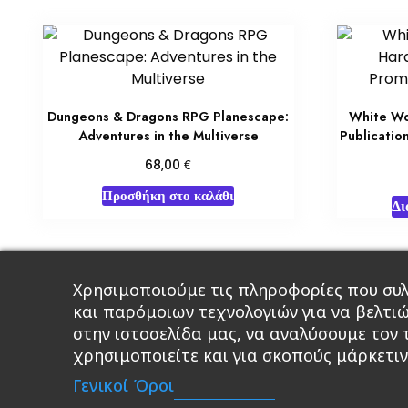
Dungeons & Dragons RPG Planescape:
White Wo
Adventures in the Multiverse
Publicatio
€
68,00
Προσθήκη στο καλάθι
Δι
Χρησιμοποιούμε τις πληροφορίες που συλ
Κεντρική
Βιβλία
Comics
Αξεσου
και παρόμοιων τεχνολογιών για να βελτι
στην ιστοσελίδα μας, να αναλύσουμε τον
χρησιμοποιείτε και για σκοπούς μάρκετιν
A 
Γενικοί Όροι