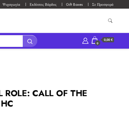
Ψυχαγωγία
Εκδόσεις Βάρδος
Gift Boxes
Σε Προσφορά
0,00 €
0
L ROLE: CALL OF THE
 HC