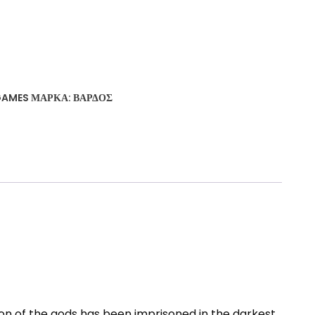
GAMES
ΜΆΡΚΑ:
ΒΆΡΔΟΣ
on of the gods has been imprisoned in the darkest