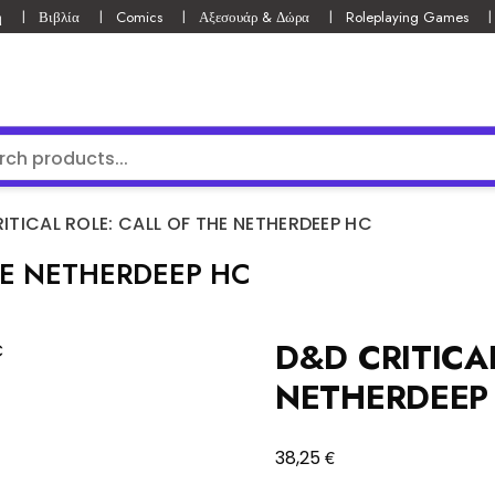
ή
Βιβλία
Comics
Αξεσουάρ & Δώρα
Roleplaying Games
ITICAL ROLE: CALL OF THE NETHERDEEP HC
HE NETHERDEEP HC
D&D CRITICA
NETHERDEEP
€
38,25