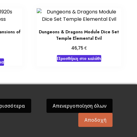
ansions of
Dungeons & Dragons Module Dice Set
Temple Elemental Evil
€
46,75
Προσθήκη στο καλάθι
ρα
όσεις Βάρδος
Gift Boxes
Σε Προσφορά
ρισσότερα
Απενεργοποίηση όλων
Αποδοχή
mes