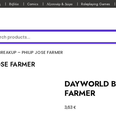
ή
Βιβλία
Comics
Αξεσουάρ & Δώρα
Roleplaying Games
EAKUP – PHILIP JOSE FARMER
OSE FARMER
DAYWORLD BR
FARMER
€
3,63