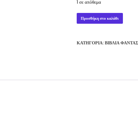
1 σε απόθεμα
DAYWORLD
Προσθήκη στο καλάθι
BREAKUP
-
PHILIP
ΚΑΤΗΓΟΡΊΑ:
ΒΙΒΛΊΑ ΦΑΝΤΑ
JOSE
FARMER
ποσότητα