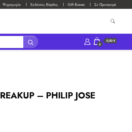
Ψυχαγωγία
Εκδόσεις Βάρδος
Gift Boxes
Σε Προσφορά
0,00 €
0
EAKUP – PHILIP JOSE