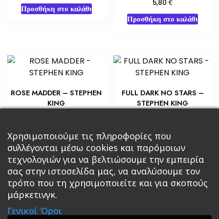
€
5,80
Προσθήκη στο καλάθι
Προσθήκη στο καλάθι
ROSE MADDER – STEPHEN
FULL DARK NO STARS –
KING
STEPHEN KING
€
€
5,80
7,25
Προσθήκη στο καλάθι
Προσθήκη στο καλάθι
Χρησιμοποιούμε τις πληροφορίες που
συλλέγονται μέσω cookies και παρόμοιων
τεχνολογιών για να βελτιώσουμε την εμπειρία
σας στην ιστοσελίδα μας, να αναλύσουμε τον
τρόπο που τη χρησιμοποιείτε και για σκοπούς
μάρκετινγκ.
Κεντρική
Βιβλία
Comics
Αξεσουάρ & Δώρα
Γενικοί Όροι
Roleplaying Games
Ψυχαγωγία
Εκδόσεις Βάρδος