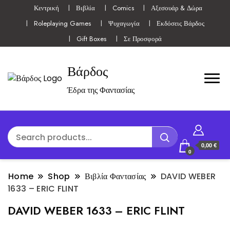
Κεντρική
Βιβλία
Comics
Αξεσουάρ & Δώρα
Roleplaying Games
Ψυχαγωγία
Εκδόσεις Βάρδος
Gift Boxes
Σε Προσφορά
Βάρδος
Έδρα της Φαντασίας
0,00 €
0
Home
Shop
Βιβλία Φαντασίας
DAVID WEBER
1633 – ERIC FLINT
DAVID WEBER 1633 – ERIC FLINT