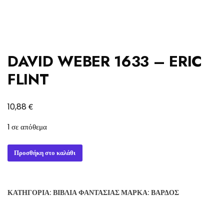
DAVID WEBER 1633 – ERIC
FLINT
€
10,88
1 σε απόθεμα
DAVID
Προσθήκη στο καλάθι
WEBER
1633
-
ΚΑΤΗΓΟΡΊΑ:
ΒΙΒΛΊΑ ΦΑΝΤΑΣΊΑΣ
ΜΆΡΚΑ:
ΒΆΡΔΟΣ
ERIC
FLINT
ποσότητα