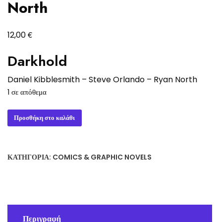
North
€
12,00
Darkhold
Daniel Kibblesmith
–
Steve Orlando
–
Ryan North
1 σε απόθεμα
Darkhold
Προσθήκη στο καλάθι
Daniel
Kibblesmith
-
ΚΑΤΗΓΟΡΊΑ:
COMICS & GRAPHIC NOVELS
Steve
Orlando
-
Ryan
North
Περιγραφή
ποσότητα