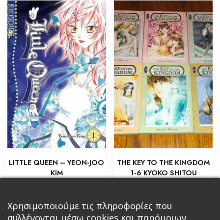
LITTLE QUEEN – YEON-JOO
THE KEY TO THE KINGDOM
KIM
1-6 KYOKO SHITOU
€
€
7,20
90,00
Προσθήκη στο καλάθι
Προσθήκη στο καλάθι
Χρησιμοποιούμε τις πληροφορίες που
συλλέγονται μέσω cookies και παρόμοιων