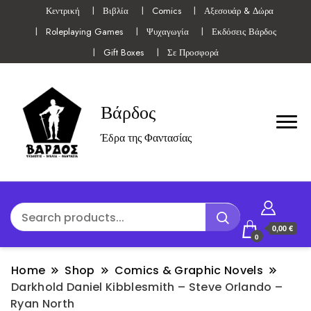
Κεντρική
Βιβλία
Comics
Αξεσουάρ & Δώρα
Roleplaying Games
Ψυχαγωγία
Εκδόσεις Βάρδος
Gift Boxes
Σε Προσφορά
Βάρδος
Έδρα της Φαντασίας
0,00 €
0
Home
Shop
Comics & Graphic Novels
Darkhold Daniel Kibblesmith – Steve Orlando –
Ryan North