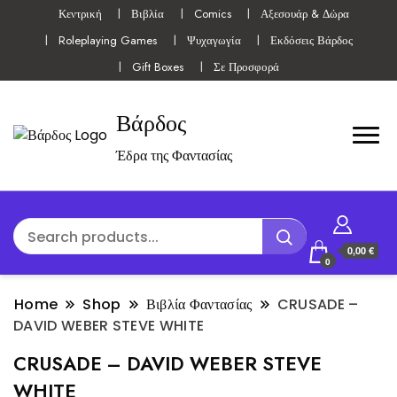
Κεντρική
Βιβλία
Comics
Αξεσουάρ & Δώρα
Roleplaying Games
Ψυχαγωγία
Εκδόσεις Βάρδος
Gift Boxes
Σε Προσφορά
Βάρδος
Έδρα της Φαντασίας
0,00 €
0
Home
Shop
Βιβλία Φαντασίας
CRUSADE –
DAVID WEBER STEVE WHITE
CRUSADE – DAVID WEBER STEVE
WHITE