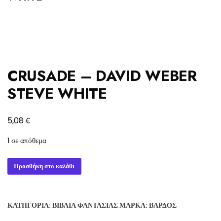
CRUSADE – DAVID WEBER
STEVE WHITE
€
5,08
1 σε απόθεμα
CRUSADE
Προσθήκη στο καλάθι
-
DAVID
WEBER
ΚΑΤΗΓΟΡΊΑ:
ΒΙΒΛΊΑ ΦΑΝΤΑΣΊΑΣ
ΜΆΡΚΑ:
ΒΆΡΔΟΣ
STEVE