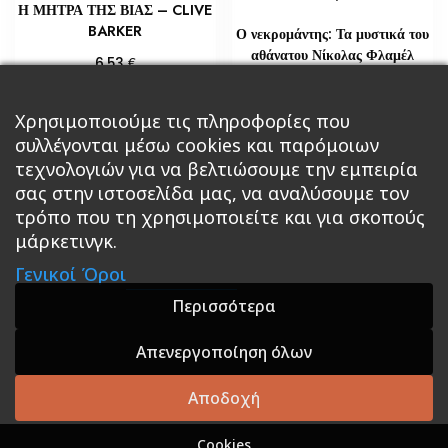
Η ΜΗΤΡΑ ΤΗΣ ΒΙΑΣ – CLIVE
BARKER
Ο νεκρομάντης: Τα μυστικά του
αθάνατου Νίκολας Φλαμέλ
€
6,53
€
18,14
Προσθήκη στο καλάθι
Χρησιμοποιούμε τις πληροφορίες που
Διαβάστε περισσότερα
συλλέγονται μέσω cookies και παρόμοιων
τεχνολογιών για να βελτιώσουμε την εμπειρία
σας στην ιστοσελίδα μας, να αναλύσουμε τον
τρόπο που τη χρησιμοποιείτε και για σκοπούς
μάρκετινγκ.
Κεντρική
Βιβλία
Comics
Αξεσουάρ & Δώρα
Γενικοί Όροι
Roleplaying Games
Ψυχαγωγία
Εκδόσεις Βάρδος
Gift Boxes
Σε Προσφορά
Περισσότερα
Απενεργοποίηση όλων
A theme by GradientThemes - A theme by Gradient
Themes
Αποδοχή
Cookies