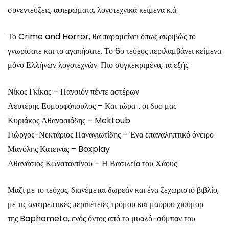
συνεντεύξεις, αφιερώματα, λογοτεχνικά κείμενα κ.ά.
Το Crime and Horror, θα παραμείνει όπως ακριβώς το
γνωρίσατε και το αγαπήσατε. Το 6ο τεύχος περιλαμβάνει κείμενα
μόνο Ελλήνων λογοτεχνών. Πιο συγκεκριμένα, τα εξής:
Νίκος Γκίκας – Πανσιόν πέντε αστέρων
Λευτέρης Ευμορφόπουλος – Και τώρα… οι δυο μας
Κυριάκος Αθανασιάδης – Mektoub
Γιώργος-Νεκτάριος Παναγιωτίδης – Ένα επαναληπτικό όνειρο
Μανόλης Κατεινάς – Boxplay
Αθανάσιος Κωνσταντίνου – Η Βασιλεία του Χάους
Μαζί με το τεύχος, διανέμεται δωρεάν και ένα ξεχωριστό βιβλίο,
με τις ανατρεπτικές περιπέτειες τρόμου και μαύρου χιούμορ
της Baphometa, ενός όντος από το μυαλό-σύμπαν του