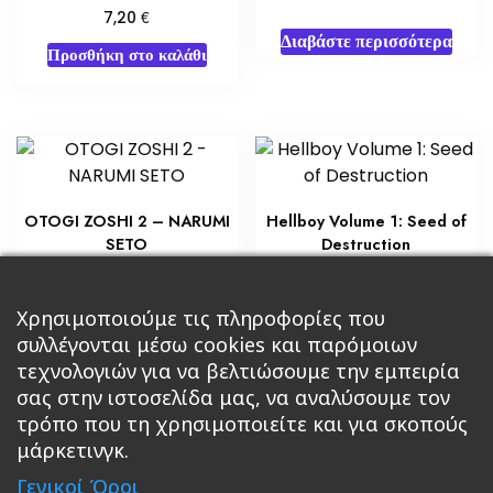
€
7,20
Διαβάστε περισσότερα
Προσθήκη στο καλάθι
OTOGI ZOSHI 2 – NARUMI
Hellboy Volume 1: Seed of
SETO
Destruction
€
€
7,20
10,80
Προσθήκη στο καλάθι
Χρησιμοποιούμε τις πληροφορίες που
Διαβάστε περισσότερα
συλλέγονται μέσω cookies και παρόμοιων
τεχνολογιών για να βελτιώσουμε την εμπειρία
σας στην ιστοσελίδα μας, να αναλύσουμε τον
τρόπο που τη χρησιμοποιείτε και για σκοπούς
μάρκετινγκ.
Κεντρική
Βιβλία
Comics
Αξεσουάρ & Δώρα
Γενικοί Όροι