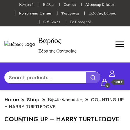
Κεντρική
Βιβλία
Comics
Αξεσουάρ & Δώρα
Roleplaying Games
Ψυχαγωγία
Εκδόσεις Βάρδος
Gift Boxes
Σε Προσφορά
Βάρδος
Έδρα της Φαντασίας
0,00 €
0
Home
Shop
Βιβλία Φαντασίας
COUNTING UP
– HARRY TURTLEDOVE
COUNTING UP – HARRY TURTLEDOVE