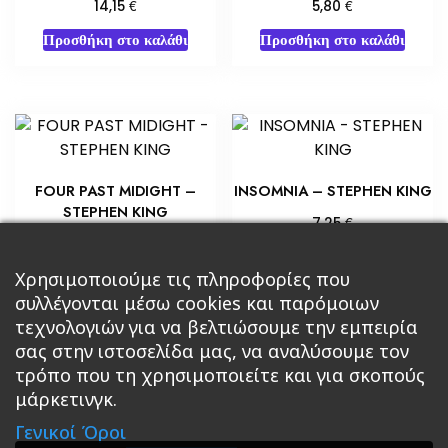
€
€
14,15
5,80
Προσθήκη στο καλάθι
Προσθήκη στο καλάθι
FOUR PAST MIDIGHT –
INSOMNIA – STEPHEN KING
STEPHEN KING
€
7,25
€
5,80
Προσθήκη στο καλάθι
Προσθήκη στο καλάθι
Χρησιμοποιούμε τις πληροφορίες που
συλλέγονται μέσω cookies και παρόμοιων
τεχνολογιών για να βελτιώσουμε την εμπειρία
σας στην ιστοσελίδα μας, να αναλύσουμε τον
τρόπο που τη χρησιμοποιείτε και για σκοπούς
μάρκετινγκ.
Κεντρική
Βιβλία
Comics
Αξεσουάρ & Δώρα
Γενικοί Όροι
Roleplaying Games
Ψυχαγωγία
Εκδόσεις Βάρδος