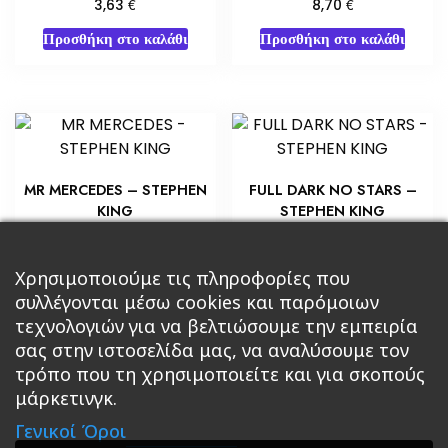
€
€
3,63
8,70
Προσθήκη στο καλάθι
Προσθήκη στο καλάθι
MR MERCEDES – STEPHEN
FULL DARK NO STARS –
KING
STEPHEN KING
€
€
7,25
7,25
Προσθήκη στο καλάθι
Προσθήκη στο καλάθι
Χρησιμοποιούμε τις πληροφορίες που
συλλέγονται μέσω cookies και παρόμοιων
τεχνολογιών για να βελτιώσουμε την εμπειρία
σας στην ιστοσελίδα μας, να αναλύσουμε τον
τρόπο που τη χρησιμοποιείτε και για σκοπούς
μάρκετινγκ.
Κεντρική
Βιβλία
Comics
Αξεσουάρ & Δώρα
Γενικοί Όροι
Roleplaying Games
Ψυχαγωγία
Εκδόσεις Βάρδος