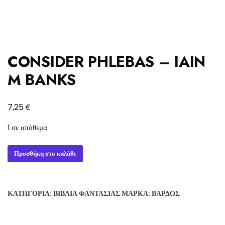
CONSIDER PHLEBAS – IAIN
M BANKS
€
7,25
1 σε απόθεμα
CONSIDER
Προσθήκη στο καλάθι
PHLEBAS
-
IAIN
ΚΑΤΗΓΟΡΊΑ:
ΒΙΒΛΊΑ ΦΑΝΤΑΣΊΑΣ
ΜΆΡΚΑ:
ΒΆΡΔΟΣ
M
BANKS
ποσότητα