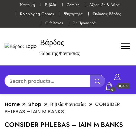
Κεντρική
Βιβλία
Comics
Αξεσουάρ & Δώρα
Roleplaying Games
Ψυχαγωγία
Εκδόσεις Βάρδος
Gift Boxes
Σε Προσφορά
Βάρδος
Έδρα της Φαντασίας
0,00 €
0
Home
Shop
Βιβλία Φαντασίας
CONSIDER
PHLEBAS – IAIN M BANKS
CONSIDER PHLEBAS – IAIN M BANKS