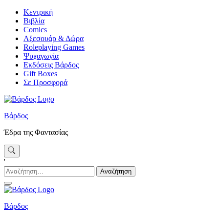
Skip
Κεντρική
to
Βιβλία
content
Comics
Αξεσουάρ & Δώρα
Roleplaying Games
Ψυχαγωγία
Εκδόσεις Βάρδος
Gift Boxes
Σε Προσφορά
Βάρδος
Έδρα της Φαντασίας
'
Αναζήτηση
για:
Βάρδος