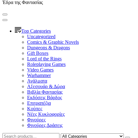
Έδρα της Φαντασίας
Top Categories
Uncategorized
Comics & Graphic Novels
Dungeons & Dragons
Gift Boxes
Lord of the Rings
Roleplaying Games
Video Games
Warhammer
Αγάλματα
Αξεσουάρ & Δώρα
Βιβλία Φαντασίας
Εκδόσεις Βάρδος
Επιτραπέζια
Κούπες
Νέες Κυκλοφορίες
Φιγούρες
Φιγούρες Δράσεις