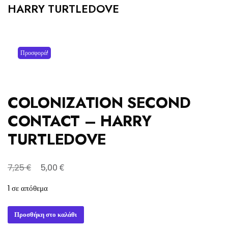
HARRY TURTLEDOVE
Προσφορά!
COLONIZATION SECOND
CONTACT – HARRY
TURTLEDOVE
Original
Η
€
€
7,25
5,00
price
τρέχουσα
1 σε απόθεμα
was:
τιμή
7,25 €.
είναι:
COLONIZATION
Προσθήκη στο καλάθι
5,00 €.
SECOND