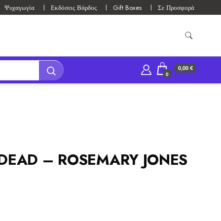
Ψυχαγωγία
Εκδόσεις Βάρδος
Gift Boxes
Σε Προσφορά
0,00 €
0
 DEAD – ROSEMARY JONES