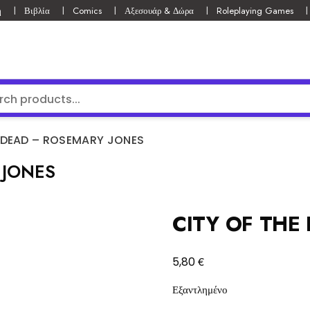
ή
Βιβλία
Comics
Αξεσουάρ & Δώρα
Roleplaying Games
E DEAD – ROSEMARY JONES
 JONES
CITY OF THE
€
5,80
Εξαντλημένο