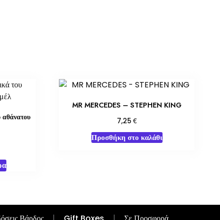
MR MERCEDES – STEPHEN KING
υ αθάνατου
€
7,25
Προσθήκη στο καλάθι
ρα
όσεις Βάρδος
Gift Boxes
Σε Προσφορά