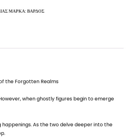
ΣΊΑΣ
ΜΆΡΚΑ:
ΒΆΡΔΟΣ
 of the Forgotten Realms
. However, when ghostly figures begin to emerge
ng happenings. As the two delve deeper into the
ep.