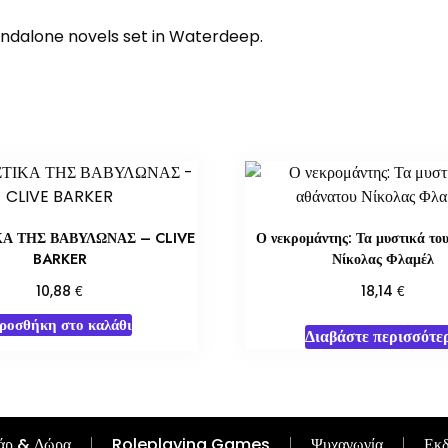
standalone novels set in Waterdeep.
ΚΑ ΤΗΣ ΒΑΒΥΛΩΝΑΣ – CLIVE
Ο νεκρομάντης: Τα μυστικά το
BARKER
Νίκολας Φλαμέλ
€
€
10,88
18,14
ροσθήκη στο καλάθι
Διαβάστε περισσότε
άρ & Δώρα
Roleplaying Games
Ψυχαγωγία
Εκδ