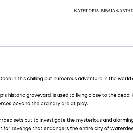
ΚΑΤΗΓΟΡΊΑ:
ΒΙΒΛΊΑ ΦΑΝΤΑ
Dead in this chilling but humorous adventure in the world
 historic graveyard, is used to living close to the dead
rces beyond the ordinary are at play.
phraea sets out to investigate the mysterious and alarmi
lot for revenge that endangers the entire city of Waterde