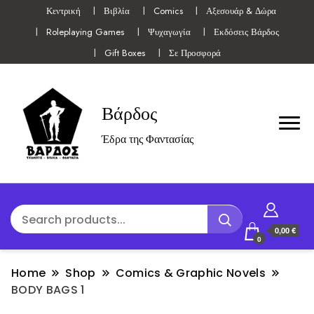
Κεντρική
Βιβλία
Comics
Αξεσουάρ & Δώρα
Roleplaying Games
Ψυχαγωγία
Εκδόσεις Βάρδος
Gift Boxes
Σε Προσφορά
Βάρδος
Έδρα της Φαντασίας
0,00 €
0
Home
Shop
Comics & Graphic Novels
BODY BAGS 1