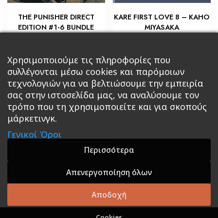
THE PUNISHER DIRECT
KARE FIRST LOVE 8 – KAHO
EDITION #1-6 BUNDLE
MIYASAKA
€
€
22,50
7,20
Προσθήκη στο καλάθι
Προσθήκη στο καλάθι
Χρησιμοποιούμε τις πληροφορίες που
συλλέγονται μέσω cookies και παρόμοιων
τεχνολογιών για να βελτιώσουμε την εμπειρία
σας στην ιστοσελίδα μας, να αναλύσουμε τον
τρόπο που τη χρησιμοποιείτε και για σκοπούς
μάρκετινγκ.
Κεντρική
Βιβλία
Comics
Αξεσουάρ & Δώρα
Γενικοί Όροι
Roleplaying Games
Ψυχαγωγία
Εκδόσεις Βάρδος
Gift Boxes
Σε Προσφορά
Περισσότερα
Απενεργοποίηση όλων
A theme by GradientThemes - A theme by Gradient
Themes
Αποδοχή
Cookies