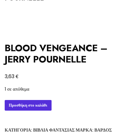
BLOOD VENGEANCE –
JERRY POURNELLE
€
3,63
1 σε απόθεμα
BLOOD
Προσθήκη στο καλάθι
VENGEANCE
-
JERRY
ΚΑΤΗΓΟΡΊΑ:
ΒΙΒΛΊΑ ΦΑΝΤΑΣΊΑΣ
ΜΆΡΚΑ:
ΒΆΡΔΟΣ
POURNELLE