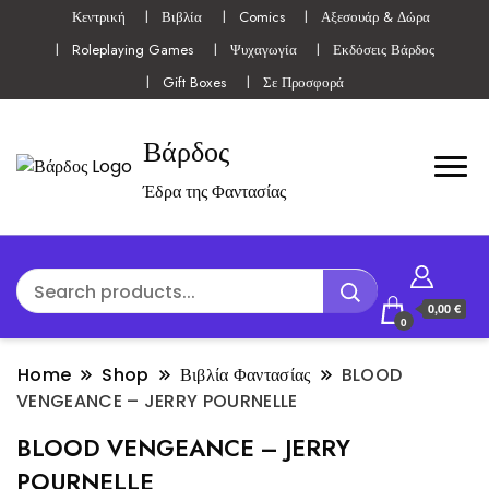
Κεντρική
Βιβλία
Comics
Αξεσουάρ & Δώρα
Roleplaying Games
Ψυχαγωγία
Εκδόσεις Βάρδος
Gift Boxes
Σε Προσφορά
Βάρδος
Έδρα της Φαντασίας
0,00 €
0
Home
Shop
Βιβλία Φαντασίας
BLOOD
VENGEANCE – JERRY POURNELLE
BLOOD VENGEANCE – JERRY
POURNELLE