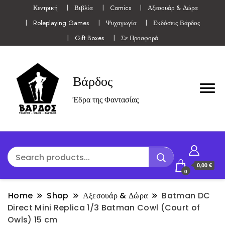
Κεντρική
Βιβλία
Comics
Αξεσουάρ & Δώρα
Roleplaying Games
Ψυχαγωγία
Εκδόσεις Βάρδος
Gift Boxes
Σε Προσφορά
Βάρδος
Έδρα της Φαντασίας
0,00 €
0
Home
Shop
Αξεσουάρ & Δώρα
Batman DC
Direct Mini Replica 1/3 Batman Cowl (Court of
Owls) 15 cm