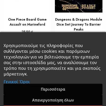
One Piece Board Game
Dungeons & Dragons Module
Assault on Marineford
Dice Set Journey To Barrier
Peaks
€
25,50
€
55,00
Διαβάστε περισσότερα
Προσθήκη στο καλάθι
Χρησιμοποιούμε τις πληροφορίες που
συλλέγονται μέσω cookies και παρόμοιων
τεχνολογιών για να βελτιώσουμε την εμπειρία
σας στην ιστοσελίδα μας, να αναλύσουμε τον
τρόπο που τη χρησιμοποιείτε και για σκοπούς
μάρκετινγκ.
Κεντρική
Βιβλία
Comics
Αξεσουάρ & Δώρα
Γενικοί Όροι
Roleplaying Games
Ψυχαγωγία
Εκδόσεις Βάρδος
Gift Boxes
Σε Προσφορά
Περισσότερα
Απενεργοποίηση όλων
A theme by GradientThemes - A theme by Gradient