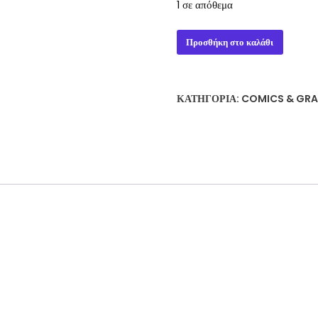
1 σε απόθεμα
BATMAN
Προσθήκη στο καλάθι
BUNDLE
651,
652,
ΚΑΤΗΓΟΡΊΑ:
COMICS & GRA
653,
654,
817,
819,
820
ποσότητα